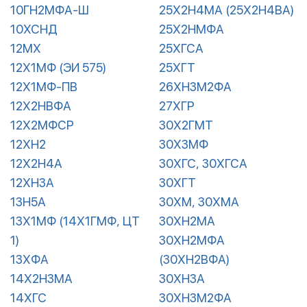
10ГН2МФА-Ш
25Х2Н4МА (25Х2Н4ВА)
10ХСНД
25Х2НМФА
12МХ
25ХГСА
12Х1МФ (ЭИ 575)
25ХГТ
12Х1МФ-ПВ
26ХН3М2ФА
12Х2НВФА
27ХГР
12Х2МФСР
30Х2ГМТ
12ХН2
30Х3МФ
12Х2Н4А
30ХГС, 30ХГСА
12ХН3А
30ХГТ
13Н5А
30ХМ, 30ХМА
13Х1МФ (14Х1ГМФ, ЦТ
30ХН2МА
1)
30ХН2МФА
13ХФА
(30ХН2ВФА)
14Х2Н3МА
30ХН3А
14ХГС
30ХН3М2ФА