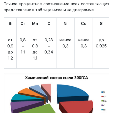
Точное процентное соотношение всех составляющих
представлено в таблице ниже и на диаграмме.
Si
Cr
Mn
С
Ni
Cu
S
от
0,8
от
0,28
менее
менее
до
0,9
–
0,8
–
0,3
0,3
0,025
до
1,1
до
0,34
1,2
1,1