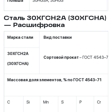
Польша
30HGSA, 30HGS
Сталь 30ХГСН2А (30ХГСНА)
— Расшифровка
Марка стали
Вид поставки
30ХГСН2А
Сортовой прокат
– ГОСТ 4543–71.
(30ХГСНА)
Массовая доля элементов, % по ГОСТ 4543–71
C
Si
Mn
S
P
Cr