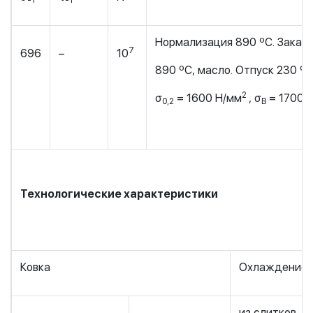
-1
-1
Нормализация 890 ºС. Закал
7
696
–
10
890 ºС, масло. Отпуск 230 ºС
2
σ
= 1600 Н/мм
, σ
= 1700 
0,2
В
Технологические характеристики
Ковка
Охлаждение п
из слитков