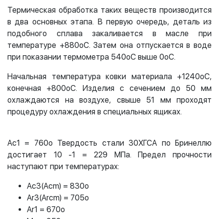
Термическая обработка таких веществ производится
в два основных этапа. В первую очередь, деталь из
подобного сплава закаливается в масле при
температуре +880oC. Затем она отпускается в воде
при показании термометра 540oC выше 0oC.
Начальная температура ковки материала +1240oC,
конечная +800oC. Изделия с сечением до 50 мм
охлаждаются на воздухе, свыше 51 мм проходят
процедуру охлаждения в специальных ящиках.
Ac1 = 760o
Твердость стали 30ХГСА по Бринеллю
достигает 10 -1 = 229 МПа. Предел прочности
наступают при температурах:
Ac3(Acm) = 830o
Ar3(Arcm) = 705o
Ar1 = 670o