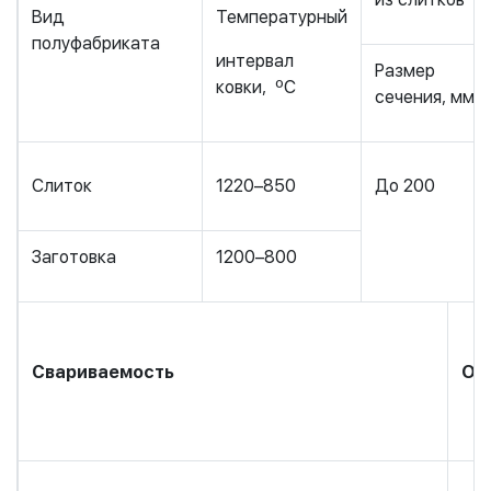
Вид
Температурный
полуфабриката
интервал
Размер
ковки, ºС
сечения, мм
Слиток
1220–850
До 200
Заготовка
1200–800
Свариваемость
Об