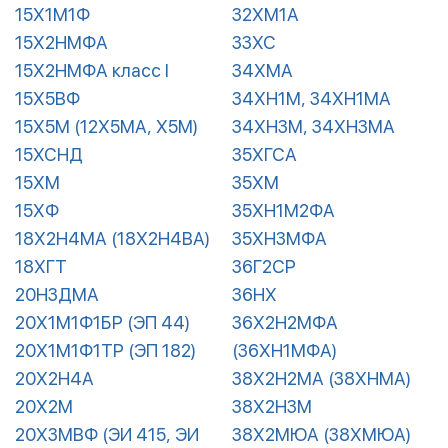
15Х1М1Ф
32ХМ1А
15Х2НМФА
33ХС
15Х2НМФА класс I
34ХМА
15Х5ВФ
34ХН1М, 34ХН1МА
15Х5М (12Х5МА, Х5М)
34ХН3М, 34ХН3МА
15ХСНД
35ХГСА
15ХМ
35ХМ
15ХФ
35ХН1М2ФА
18Х2Н4МА (18Х2Н4ВА)
35ХН3МФА
18ХГТ
36Г2СР
20Н3ДМА
36НХ
20Х1М1Ф1БР (ЭП 44)
36Х2Н2МФА
20Х1М1Ф1ТР (ЭП 182)
(36ХН1МФА)
20Х2Н4А
38Х2Н2МА (38ХНМА)
20Х2М
38Х2Н3М
20Х3МВФ (ЭИ 415, ЭИ
38Х2МЮА (38ХМЮА)