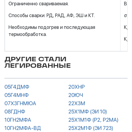
Ограниченно свариваемая.
В с
Способы сварки: РД, РАД, АФ, ЭШ и КТ.
σ
=
В
Необходимы подогрев и последующая
К
=
√
термообработка.
К
=
√
ДРУГИЕ СТАЛИ
ЛЕГИРОВАННЫЕ
05Г4ДМФ
20ХНР
05Г4МНФ
20ЮЧ
07Х3ГНМЮА
22Х3М
08ГДНФ
25Х1МФ (ЭИ 10)
10ГН2МФА
25Х1М1Ф (Р2, Р2МА)
10ГН2МФА-ВД
25Х2М1Ф (ЭИ 723)