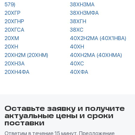
579)
38ХН3МА
20ХГР
38ХН3МФА
20ХГНР
38ХГН
20ХГСА
38ХС
20ХМ
40Х2Н2МА (40Х1НВА)
20ХН
40ХН
20ХН2М (20ХНМ)
40ХН2МА (40ХНМА)
20ХН3А
40ХС
20ХН4ФА
40ХФА
Оставьте заявку и получите
актуальные цены и сроки
поставки
Ответим в течение 15 минут. Предложение