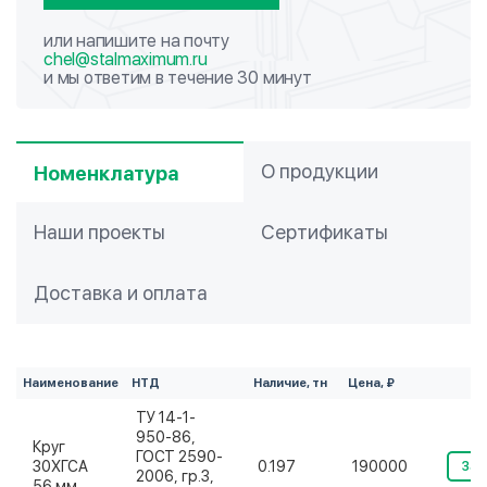
или напишите на почту
chel@stalmaximum.ru
и мы ответим в течение 30 минут
О продукции
Номенклатура
Наши проекты
Сертификаты
Доставка и оплата
Наименование
НТД
Наличие, тн
Цена, ₽
ТУ 14-1-
950-86,
Круг
ГОСТ 2590-
30ХГСА
0.197
190000
Зак
2006, гр.3,
56 мм