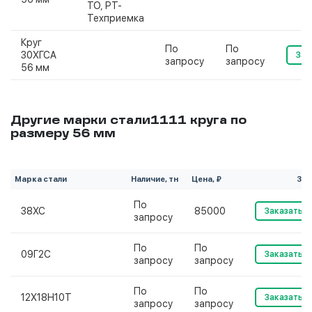
ТО, РТ-
Техприемка
Круг
По
По
30ХГСА
Зак
запросу
запросу
56 мм
Другие марки стали1111 круга по
размеру 56 мм
Марка стали
Наличие, тн
Цена, ₽
Зак
По
38ХС
85000
Заказать
запросу
По
По
09Г2С
Заказать
запросу
запросу
По
По
12Х18Н10Т
Заказать
запросу
запросу