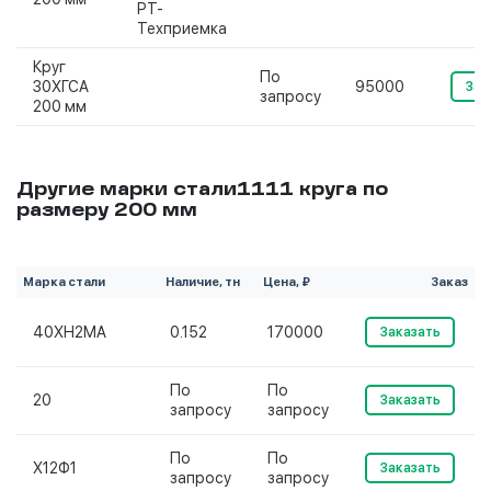
РТ-
Техприемка
Круг
По
30ХГСА
95000
Зак
запросу
200 мм
Другие марки стали1111 круга по
размеру 200 мм
Марка стали
Наличие, тн
Цена, ₽
Заказ
40ХН2МА
0.152
170000
Заказать
По
По
20
Заказать
запросу
запросу
По
По
Х12Ф1
Заказать
запросу
запросу