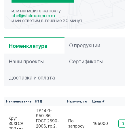
или напишите на почту
chel@stalmaximum.ru
и мы ответим в течение 30 минут
О продукции
Номенклатура
Наши проекты
Сертификаты
Доставка и оплата
Наименование
НТД
Наличие, тн
Цена, ₽
ТУ 14-1-
950-86,
Круг
ГОСТ 2590-
По
30ХГСА
165000
Зак
2006, гр.2,
запросу
200 мм