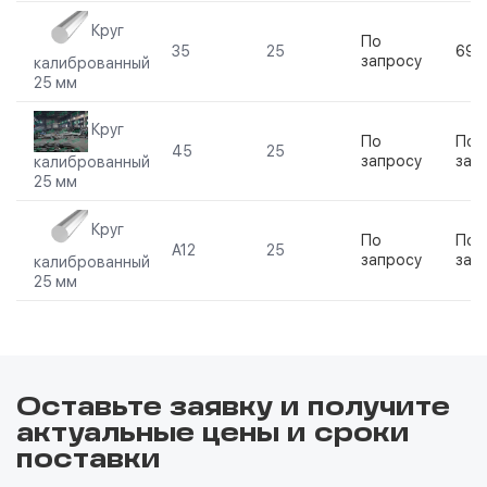
Круг
По
35
25
690
запросу
калиброванный
25 мм
Круг
По
По
45
25
запросу
зап
калиброванный
25 мм
Круг
По
По
А12
25
запросу
зап
калиброванный
25 мм
Оставьте заявку и получите
актуальные цены и сроки
поставки