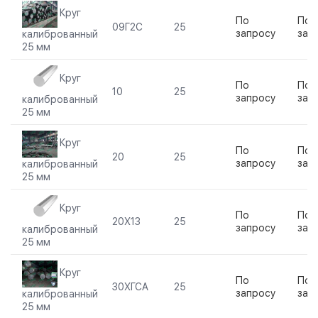
Круг
По
По
09Г2С
25
запросу
зап
калиброванный
25 мм
Круг
По
По
10
25
запросу
зап
калиброванный
25 мм
Круг
По
По
20
25
запросу
зап
калиброванный
25 мм
Круг
По
По
20Х13
25
запросу
зап
калиброванный
25 мм
Круг
По
По
30ХГСА
25
запросу
зап
калиброванный
25 мм