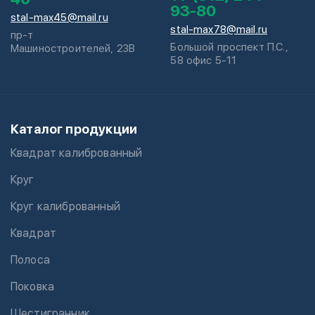
93-80
stal-max45@mail.ru
stal-max78@mail.ru
пр-т
Большой проспект П.С.,
Машиностроителей, 23В
58 офис 5-11
Каталог продукции
Квадрат калиброванный
Круг
Круг калиброванный
Квадрат
Полоса
Поковка
Шестигранник