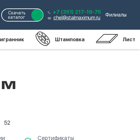
+7 (351) 217-19-75
Скачать
Филиалы
каталог
chel@stalmaximum.ru
игранник
Штамповка
Лист
мм
52
ии
Сертификаты