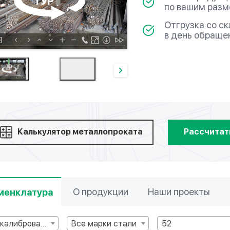
по вашим раз
Отгрузка со с
в день обраще
Калькулятор металлопроката
Рассчитат
О продукции
Наши проекты
менклатура
Круг калиброванный
Все марки стали
52