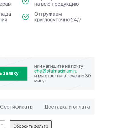
мерам
на всю продукцию
клада
Отгружаем
ния
круглосуточно 24/7
или напишите на почту
chel@stalmaximum.ru
ь заявку
и мы ответим в течение 30
минут
Сертификаты
Доставка и оплата
Сбросить фильтр