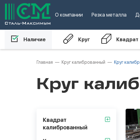
О компании
Резка металла
Д
Наличие
Круг
Квадрат
Главная
Круг калиброванный
Круг калиб
Круг кали
Квадрат
калиброванный