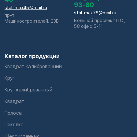
93-80
stal-max45@mail.ru
stal-max78@mail.ru
пр-т
Большой проспект П.С.,
Машиностроителей, 23В
58 офис 5-11
Каталог продукции
Квадрат калиброванный
Круг
Круг калиброванный
Квадрат
Полоса
Поковка
Шестигранник