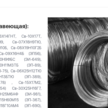
авеющая):
8Х14ГНТ, Св-10Х17Т,
Н9, Св-07Х18Н9ТЮ,
10Б, Св-08Х19Н10Г2Б
Св-09Х16Н4Б (ЭП56),
20Н9ФБС (ЭИ-649),
0Н11М3ТБ (ЭП-89),
П-75), Св-06Х25Н12ТЮ
Н13БТЮ (ЭП-389),
478) , Св-15Х17М2,
54) Св-30Х25Н16Г7,
6Н25М6АФ (ЭИ-981),
15Н60М15 (ЭП-367),
18Г10АМ4 (ЭП-690),