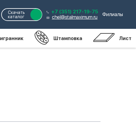
+7 (351) 217-19-75
Скачать
Филиалы
каталог
chel@stalmaximum.ru
игранник
Штамповка
Лист