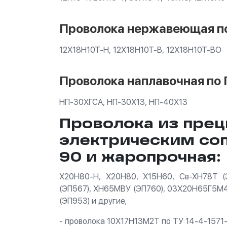
Проволока нержавеющая по
12Х18Н10Т-Н, 12Х18Н10Т-В, 12Х18Н10Т-ВО
Проволока наплавочная по 
НП-30ХГСА, НП-30Х13, НП-40Х13
Проволока из прец
электрическим со
90 и жаропрочная:
Х20Н80-Н, Х20Н80, Х15Н60, Св-ХН78Т 
(ЭП567), ХН65МВУ (ЭП760), 03Х20Н65Г5М
(ЭП953) и другие;
- проволока 10Х17Н13М2Т по ТУ 14-4-1571