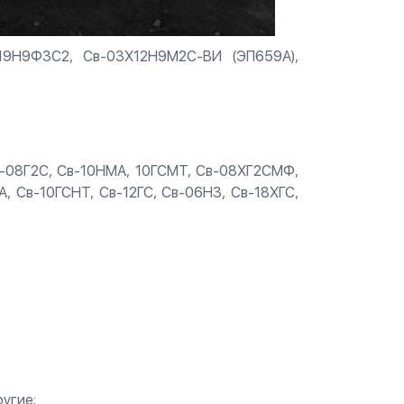
Х19Н9Ф3С2, Св-03Х12Н9М2С-ВИ (ЭП659А),
-08Г2С, Св-10НМА, 10ГСМТ, Св-08ХГ2СМФ,
 Св-10ГСНТ, Св-12ГС, Св-06Н3, Св-18ХГС,
угие;