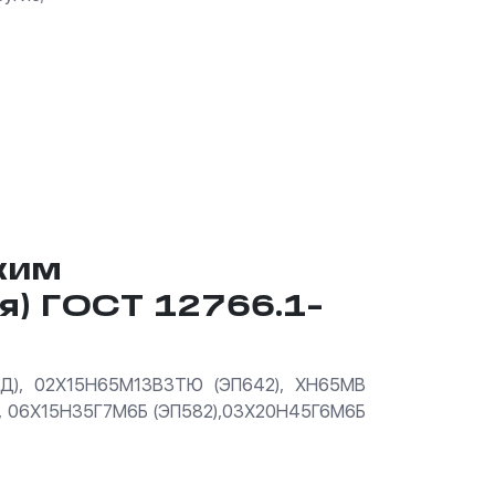
ким
я) ГОСТ 12766.1-
ИД), 02Х15Н65М13В3ТЮ (ЭП642), ХН65МВ
), 06Х15Н35Г7М6Б (ЭП582),03Х20Н45Г6М6Б