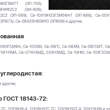
Н60Г8М7Т (ЭП-705),
9Н9Ф2С2 (ЭИ-606),
2С2 (ЭП-589), Св-10Х19Н23Г2М5ФАТ (ЭП-868), Св-05
ЭП673), Св-08Х25Н60М10 (ЭП606) и другие;
рованная
08ХГСМФА, Св-10Х5М, Св-08ГС, Св-08ХМ, Св-08ГСМТ, Св
10ГН1МА, Св-07ХН3МД, 03ХН3МД, Св-10НЮ, Св-10ХГ2СМА,
оуглеродистая:
и другие;
 ГОСТ 18143-72:
-ТС, 12Х18Н9-Х, 12Х18Н10Т-ТС, 12Х18Н10Т-Х, 20Х23Н18 и др