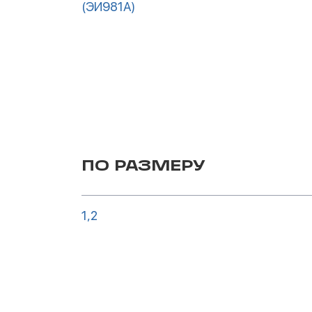
(ЭИ981А)
ПО РАЗМЕРУ
1,2