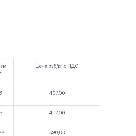
ем,
Цена руб/кг с НДС
г
6
407,00
9
407,00
78
390,00