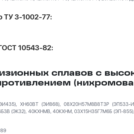
 ТУ 3-1002-77:
ГОСТ 10543-82:
изионных сплавов с высо
противлением (нихромова
(ЭИ435), ХН60ВТ (ЭИ868), 08Х20Н57М8В8Т3Р (ЭП533-
4Б3В (ЭК32), 40КХНМВ, 40КХНМ, 03Х15Н35Г7М6Б (ЭП-855
-89