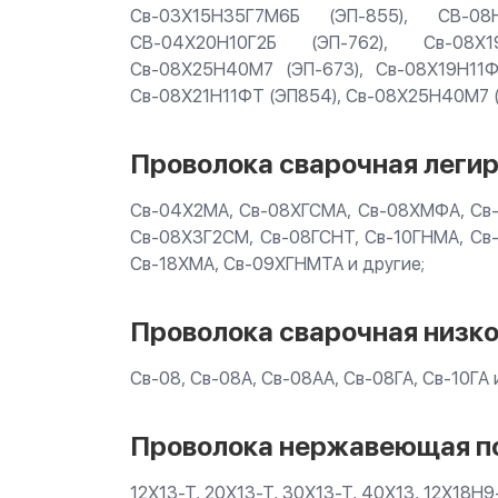
Св-03Х15Н35Г7М6Б (ЭП-855), СВ-08
СВ-04Х20Н10Г2Б (ЭП-762), Св-08Х1
Св-08Х25Н40М7 (ЭП-673), Св-08Х19Н11Ф
Св-08Х21Н11ФТ (ЭП854), Св-08Х25Н40М7 (
Проволока сварочная леги
Св-04Х2МА, Св-08ХГСМА, Св-08ХМФА, Св-
Св-08Х3Г2СМ, Св-08ГСНТ, Св-10ГНМА, Св-
Св-18ХМА, Св-09ХГНМТА и другие;
Проволока сварочная низк
Св-08, Св-08А, Св-08АА, Св-08ГА, Св-10ГА 
Проволока нержавеющая по
12Х13-Т, 20Х13-Т, 30Х13-Т, 40Х13, 12Х18Н9