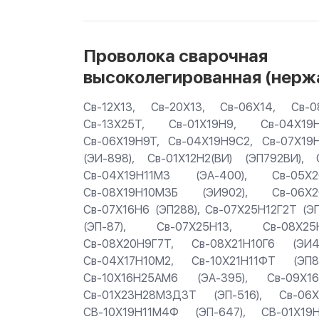
Проволока сварочная
высоколегированная (нерж
Св-12Х13, Св-20Х13, Св-06Х14, Св-0
Св-13Х25Т, Св-01Х19Н9, Св-04Х19
Св-06Х19Н9Т, Св-04Х19Н9С2, Св-07Х19Н
(ЭИ-898), Св-01Х12Н2(ВИ) (ЭП792ВИ), 
Св-04Х19Н11М3 (ЭА-400), Св-05Х
Св-08Х19Н10М3Б (ЭИ902), Св-06Х2
Св-07Х16Н6 (ЭП288), Св-07Х25Н12Г2Т (Э
(ЭП-87), Св-07Х25Н13, Св-08Х25
Св-08Х20Н9Г7Т, Св-08Х21Н10Г6 (ЭИ
Св-04Х17Н10М2, Св-10Х21Н11ФТ (ЭП8
Св-10Х16Н25АМ6 (ЭА-395), Св-09Х1
Св-01Х23Н28М3Д3Т (ЭП-516), Св-06Х
СВ-10Х19Н11М4Ф (ЭП-647), СВ-01Х19Н