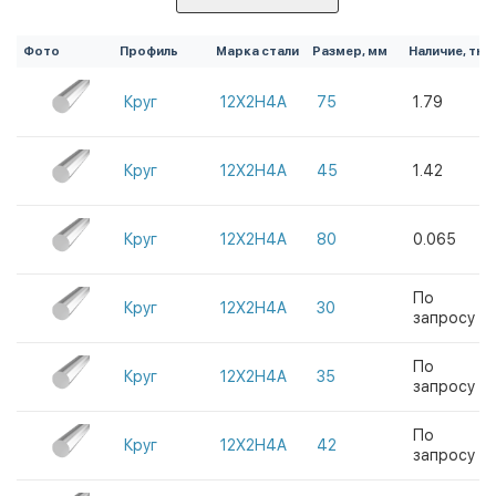
Фото
Профиль
Марка стали
Размер, мм
Наличие, тн
Круг
12Х2Н4А
75
1.79
Круг
12Х2Н4А
45
1.42
Круг
12Х2Н4А
80
0.065
По
Круг
12Х2Н4А
30
запросу
По
Круг
12Х2Н4А
35
запросу
По
Круг
12Х2Н4А
42
запросу