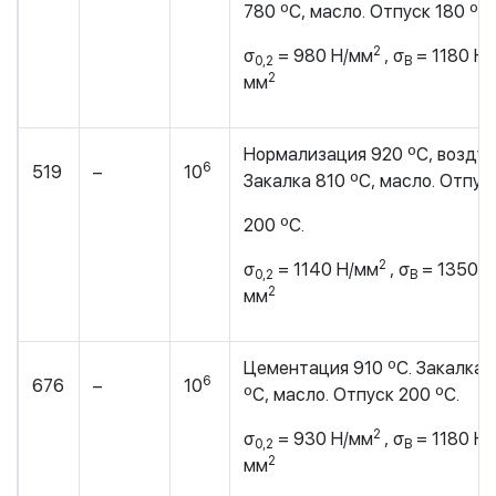
780 ºС, масло. Отпуск 180 ºС.
2
σ
= 980 Н/мм
, σ
= 1180 Н/
0,2
В
2
мм
Нормализация 920 ºС, воздух
6
519
–
10
Закалка 810 ºС, масло. Отпус
200 ºС.
2
σ
= 1140 Н/мм
, σ
= 1350 Н
0,2
В
2
мм
Цементация 910 ºС. Закалка 
6
676
–
10
ºС, масло. Отпуск 200 ºС.
2
σ
= 930 Н/мм
, σ
= 1180 Н/
0,2
В
2
мм