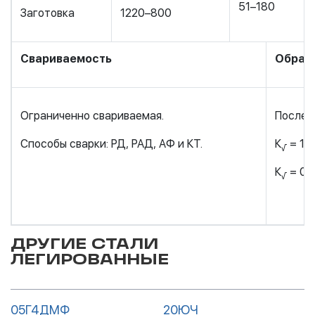
51–180
Заготовка
1220–800
Свариваемость
Обраб
Ограниченно свариваемая.
После 
Способы сварки: РД, РАД, АФ и КТ.
К
= 1,2
√
К
= 0,
√
ДРУГИЕ СТАЛИ
ЛЕГИРОВАННЫЕ
05Г4ДМФ
20ЮЧ