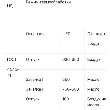
Режим термообработки
НД
Операция
t, ºС
Охлаждаю
среда
ГОСТ
Отпуск
630–650
Воздух
4543–
71
Закалка I
860
Масло
Закалка II
760–800
Масло
Отпуск
180
Воздух или
масло