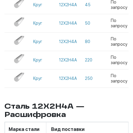
По
Круг
12Х2Н4А
45
запросу
По
Круг
12Х2Н4А
50
запросу
По
Круг
12Х2Н4А
80
запросу
По
Круг
12Х2Н4А
220
запросу
По
Круг
12Х2Н4А
250
запросу
Сталь 12Х2Н4А —
Расшифровка
Марка стали
Вид поставки