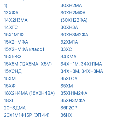
1)
30ХН2МА
13ХФА
30ХН2МФА
14Х2Н3МА
(30ХН2ВФА)
14ХГС
30ХН3А
15Х1М1Ф
30ХН3М2ФА
15Х2НМФА
32ХМ1А
15Х2НМФА класс I
33ХС
15Х5ВФ
34ХМА
15Х5М (12Х5МА, Х5М)
34ХН1М, 34ХН1МА
15ХСНД
34ХН3М, 34ХН3МА
15ХМ
35ХГСА
15ХФ
35ХМ
18Х2Н4МА (18Х2Н4ВА)
35ХН1М2ФА
18ХГТ
35ХН3МФА
20Н3ДМА
36Г2СР
20Х1М1Ф1БР (ЭП 44)
36НХ