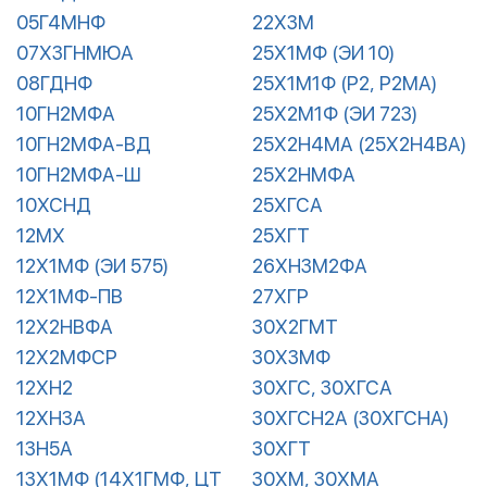
05Г4МНФ
22Х3М
07Х3ГНМЮА
25Х1МФ (ЭИ 10)
08ГДНФ
25Х1М1Ф (Р2, Р2МА)
10ГН2МФА
25Х2М1Ф (ЭИ 723)
10ГН2МФА-ВД
25Х2Н4МА (25Х2Н4ВА)
10ГН2МФА-Ш
25Х2НМФА
10ХСНД
25ХГСА
12МХ
25ХГТ
12Х1МФ (ЭИ 575)
26ХН3М2ФА
12Х1МФ-ПВ
27ХГР
12Х2НВФА
30Х2ГМТ
12Х2МФСР
30Х3МФ
12ХН2
30ХГС, 30ХГСА
12ХН3А
30ХГСН2А (30ХГСНА)
13Н5А
30ХГТ
13Х1МФ (14Х1ГМФ, ЦТ
30ХМ, 30ХМА