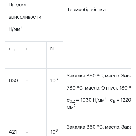
Предел
Термообработка
выносливости,
2
Н/мм
σ
τ
N
-1
-1
Закалка 860 ºС, масло. Закал
6
630
–
10
780 ºС, масло. Отпуск 180 ºС.
2
σ
= 1030 Н/мм
, σ
= 1220 Н
0,2
В
2
мм
Закалка 860 ºС, масло. Закал
6
421
–
10