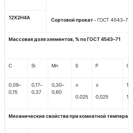
12Х2Н4А
Сортовой прокат
– ГОСТ 4543–71.
Массовая доля элементов, % по ГОСТ 4543–71
C
Si
Mn
S
P
Cr
0,09–
0,17–
0,30–
≤
≤
1,
0,15
0,37
0,60
0,025
0,025
1,
Механические свойства при комнатной температ