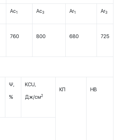
Ас
Ас
Аr
Аr
1
3
1
3
760
800
680
725
Ψ,
KCU,
КП
НВ
2
%
Дж/см