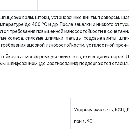
шлицевые валы, штоки, установочные винты, траверсы, ша
пературе до 400 ºС и др. После закалки и низкого отпуск
ются требования повышенной износостойкости в сочетани
ые колеса, силовые шпильки, пальцы, ходовые винты, шпин
 требования высокой износостойкости, усталостной проч
тойкая в атмосферных условиях, в воде и водяных парах.
ым шлифованием (до азотирования) подвергаются стабил
Ударная вязкость, KCU,
при t, ºС