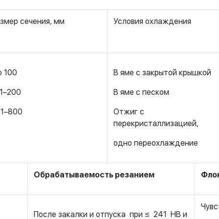
змер сечения, мм
Условия охлаждения
 100
В яме с закрытой крышкой
1–200
В яме с песком
01–800
Отжиг с
перекристаллизацией,
одно переохлаждение
Обрабатываемость резанием
Фло
Чувс
После закалки и отпуска при ≤ 241 НВ и