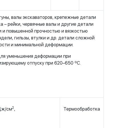
туны, валы экскаваторов, крепежные детали
а – рейки, червячные валы и другие детали
и и повышенной прочностью и вязкостью
дели, гильзы, втулки и др. детали сложной
ности и минимальной деформации.
 Для уменьшения деформации при
изирующему отпуску при 620–650 ºС.
2
 Дж/см
,
Термообработка