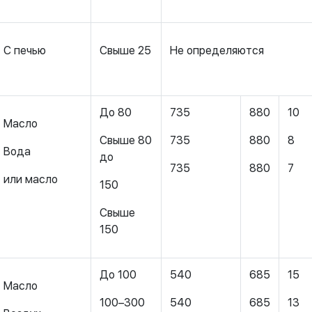
С печью
Свыше 25
Не определяются
До 80
735
880
10
Масло
Свыше 80
735
880
8
Вода
до
735
880
7
или масло
150
Свыше
150
До 100
540
685
15
Масло
100–300
540
685
13