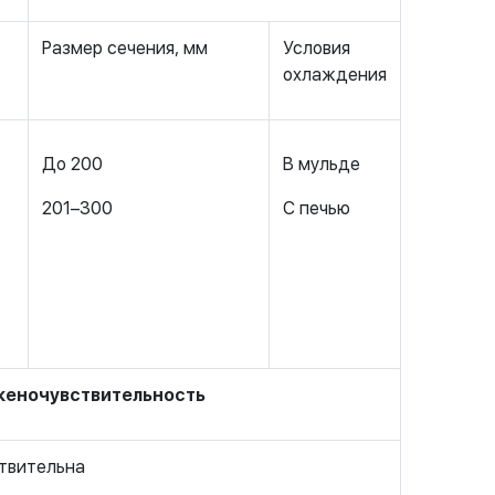
Размер сечения, мм
Условия
охлаждения
До 200
В мульде
201–300
С печью
кеночувствительность
твительна