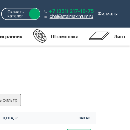
+7 (351) 217-19-75
Скачать
Филиалы
каталог
chel@stalmaximum.ru
игранник
Штамповка
Лист
ь фильтр
ЦЕНА, ₽
ЗАКАЗ