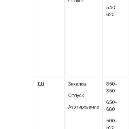
Отпуск
540–
620
ДЦ
Закалка
850–
850
Отпуск
650–
Азотирование
680
500–
520