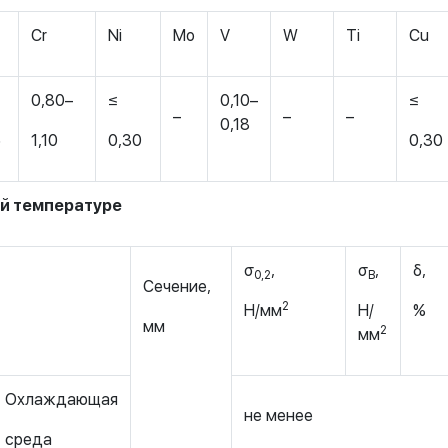
Cr
Ni
Mo
V
W
Ti
Cu
0,80–
≤
0,10–
≤
–
–
–
0,18
5
1,10
0,30
0,30
ой температуре
σ
,
σ
,
δ,
0,2
В
Сечение,
2
Н/мм
Н/
%
мм
2
мм
Охлаждающая
не менее
среда