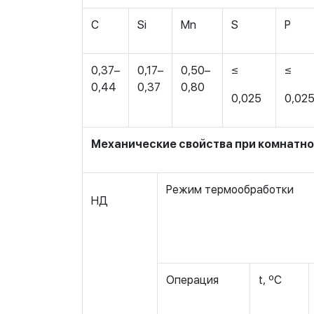
C
Si
Mn
S
P
0,37–
0,17–
0,50–
≤
≤
0,44
0,37
0,80
0,025
0,02
Механические свойства при комнатн
Режим термообработки
НД
Операция
t, ºС