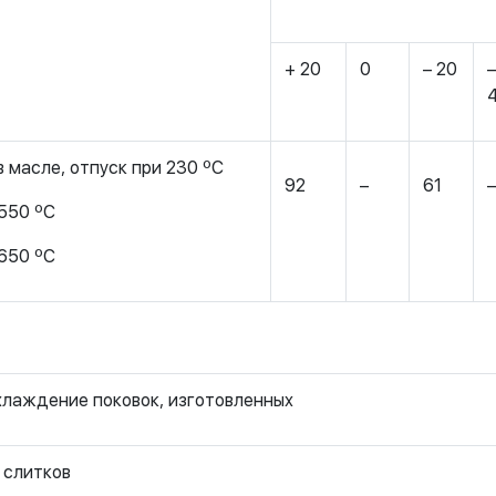
+ 20
0
– 20
–
в масле, отпуск при 230 ºС
92
–
61
–
 550 ºС
 650 ºС
лаждение поковок, изготовленных
 слитков