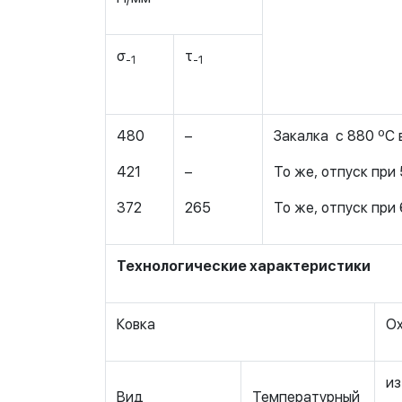
σ
τ
-1
-1
480
–
Закалка с 880 ºС 
421
–
То же, отпуск при
372
265
То же, отпуск при
Технологические характеристики
Ковка
Ох
из
Вид
Температурный