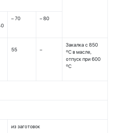
– 70
– 80
40
Закалка с 850
55
–
ºС в масле,
отпуск при 600
ºС
из заготовок