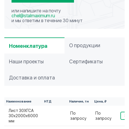
или напишите на почту
chel@stalmaximum.ru
и мы ответим в течение 30 минут
О продукции
Номенклатура
Наши проекты
Сертификаты
Доставка и оплата
Наименование
НТД
Наличие, тн
Цена, ₽
Лист 30ХГСА
По
По
30х2000х6000
За
запросу
запросу
мм