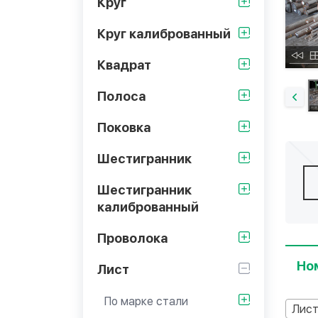
Круг
Круг калиброванный
Квадрат
Полоса
Поковка
Шестигранник
Шестигранник
калиброванный
Проволока
Но
Лист
По марке стали
Лис