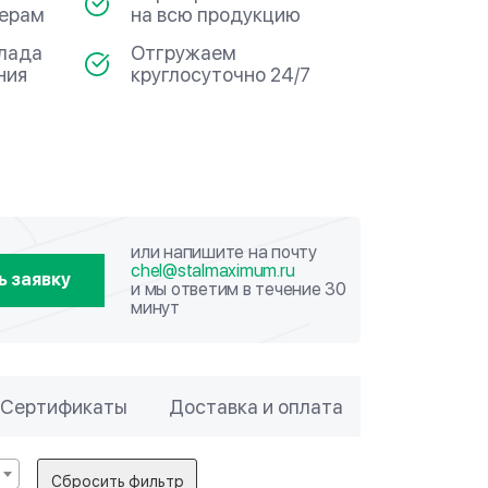
мерам
на всю продукцию
клада
Отгружаем
ния
круглосуточно 24/7
или напишите на почту
chel@stalmaximum.ru
ь заявку
и мы ответим в течение 30
минут
Сертификаты
Доставка и оплата
Сбросить фильтр