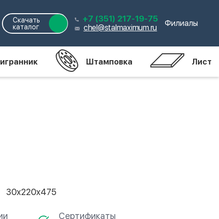
+7 (351) 217-19-75
Скачать
Филиалы
каталог
chel@stalmaximum.ru
игранник
Штамповка
Лист
30х220х475
ии
Сертификаты