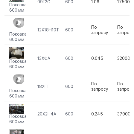
09Г2С
600
1.06
175000
Поковка
600 мм
По
По
12Х18Н10Т
600
запросу
запросу
Поковка
600 мм
13ХФА
600
0.045
320000
Поковка
600 мм
По
По
18ХГТ
600
запросу
запросу
Поковка
600 мм
20Х2Н4А
600
0.245
370000
Поковка
600 мм