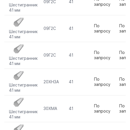
09Г2С
41
запросу
запр
Шестигранник
41 мм
По
По
09Г2С
41
запросу
запр
Шестигранник
41 мм
По
По
09Г2С
41
запросу
запр
Шестигранник
41 мм
По
По
20ХН3А
41
запросу
запр
Шестигранник
41 мм
По
По
30ХМА
41
запросу
запр
Шестигранник
41 мм