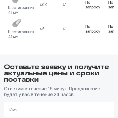
По
По
40Х
41
запросу
запр
Шестигранник
41 мм
По
По
45
41
запросу
запр
Шестигранник
41 мм
Оставьте заявку и получите
актуальные цены и сроки
поставки
Ответим в течение 15 минут. Предложение
будет у вас в течение 24 часов