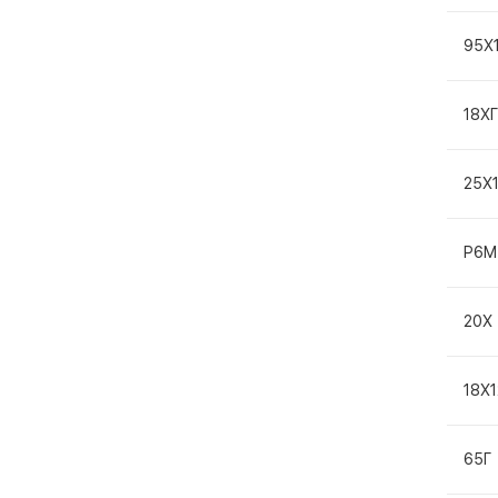
95Х
18Х
25Х
Р6М
20Х
18Х
65Г