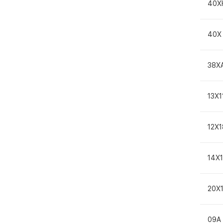
40Х
40Х
38Х
13Х
12Х
14Х
20Х
09А