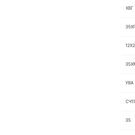
ХВГ
35Х
12Х
35Х
У8А
СЧ1
35