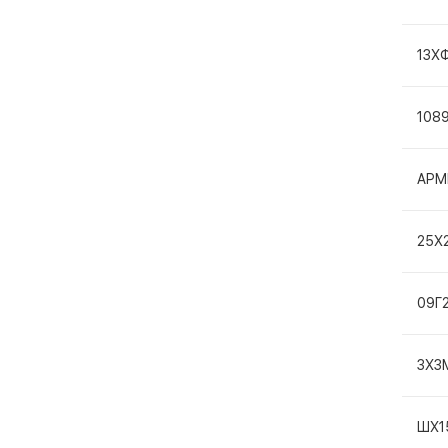
13Х
108
АРМ
25Х
09Г
3Х3
ШХ1