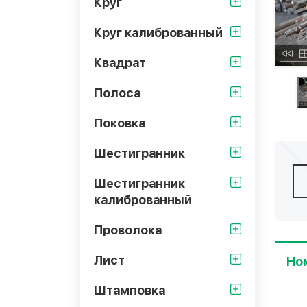
Круг
Круг калиброванный
Квадрат
Полоса
Поковка
Шестигранник
Шестигранник
калиброванный
Проволока
Лист
Но
Штамповка