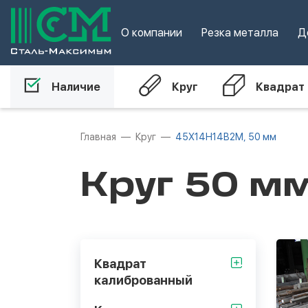
О компании
Резка металла
Д
Наличие
Круг
Квадрат
Главная
Круг
45Х14Н14В2М, 50 мм
Круг 50 м
Квадрат
калиброванный