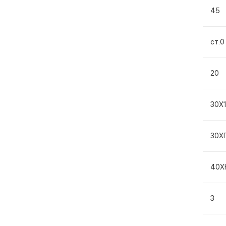
45
ст.0
20
30Х
30Х
40Х
3