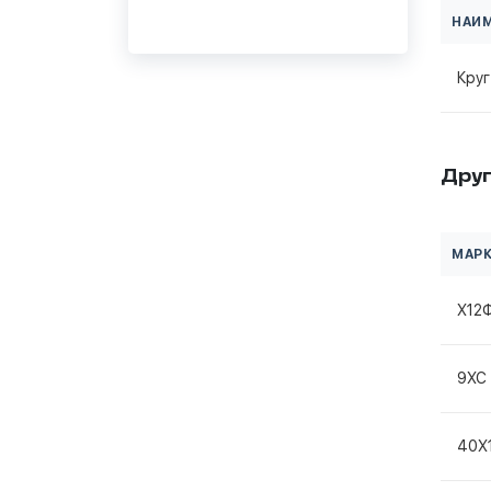
НАИ
Кру
Друг
МАРК
Х12
9ХС
40Х