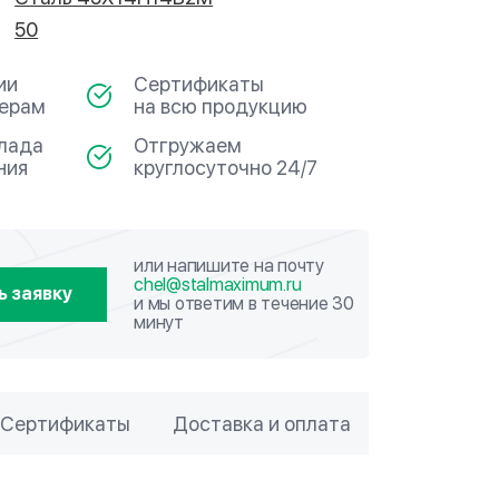
50
ии
Сертификаты
мерам
на всю продукцию
клада
Отгружаем
ния
круглосуточно 24/7
или напишите на почту
chel@stalmaximum.ru
ь заявку
и мы ответим в течение 30
минут
Сертификаты
Доставка и оплата