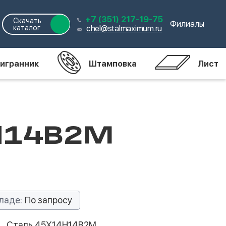
+7 (351) 217-19-75
Скачать
Филиалы
каталог
chel@stalmaximum.ru
игранник
Штамповка
Лист
4Н14В2М
ладе:
По запросу
Сталь 45Х14Н14В2М