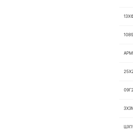
13Х
108
АРМ
25Х
09Г
3Х3
ШХ1