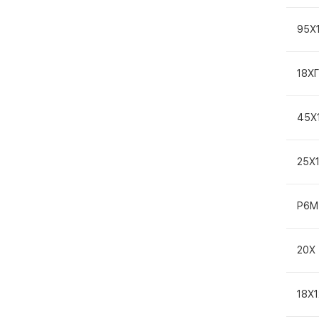
95Х
18Х
45Х
25Х
Р6М
20Х
18Х