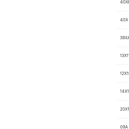
40Х
40Х
38Х
13Х
12Х
14Х
20Х
09А