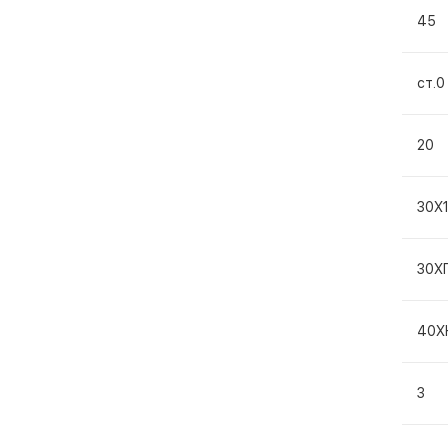
45
ст.0
20
30Х
30Х
40Х
3