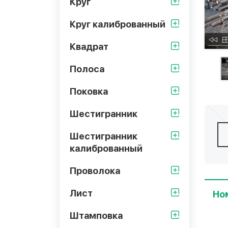
Круг
Круг калиброванный
Квадрат
Полоса
Поковка
Шестигранник
Шестигранник
калиброванный
Проволока
Лист
Но
Штамповка