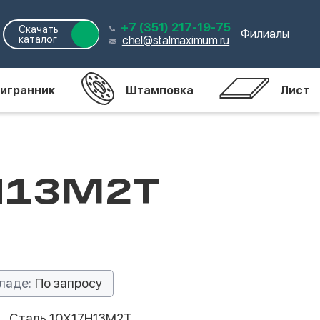
+7 (351) 217-19-75
Скачать
Филиалы
каталог
chel@stalmaximum.ru
игранник
Штамповка
Лист
7Н13М2Т
ладе:
По запросу
Сталь 10Х17Н13М2Т