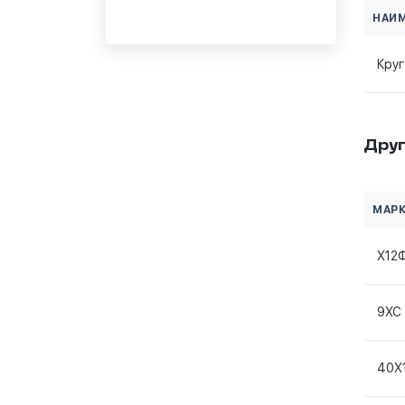
НАИ
Круг
Друг
МАРК
Х12
9ХС
40Х