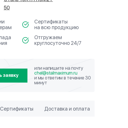
50
ии
Сертификаты
мерам
на всю продукцию
клада
Отгружаем
ния
круглосуточно 24/7
или напишите на почту
chel@stalmaximum.ru
ь заявку
и мы ответим в течение 30
минут
Сертификаты
Доставка и оплата