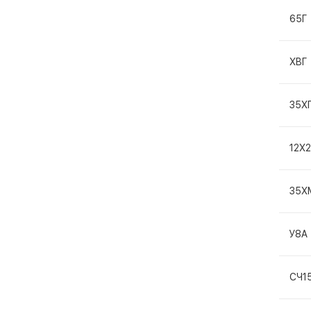
65Г
ХВГ
35Х
12Х
35Х
У8А
СЧ1