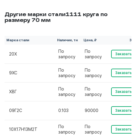
Другие марки стали1111 круга по
размеру 70 мм
Марка стали
Наличие, тн
Цена, ₽
Зак
По
По
20Х
Заказать
запросу
запросу
По
По
9ХС
Заказать
запросу
запросу
По
По
ХВГ
Заказать
запросу
запросу
09Г2С
0.103
90000
Заказать
По
По
10Х17Н13М2Т
Заказать
запросу
запросу