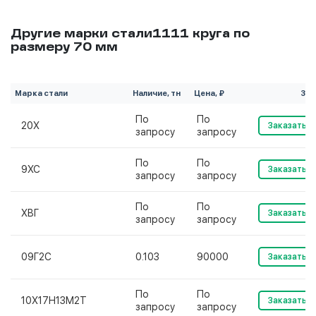
Другие марки стали1111 круга по
размеру 70 мм
Марка стали
Наличие, тн
Цена, ₽
Зак
По
По
20Х
Заказать
запросу
запросу
По
По
9ХС
Заказать
запросу
запросу
По
По
ХВГ
Заказать
запросу
запросу
09Г2С
0.103
90000
Заказать
По
По
10Х17Н13М2Т
Заказать
запросу
запросу