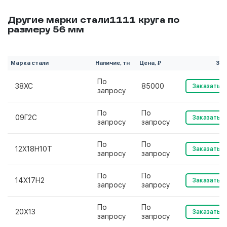
Другие марки стали1111 круга по
размеру 56 мм
Марка стали
Наличие, тн
Цена, ₽
Зак
По
38ХС
85000
Заказать
запросу
По
По
09Г2С
Заказать
запросу
запросу
По
По
12Х18Н10Т
Заказать
запросу
запросу
По
По
14Х17Н2
Заказать
запросу
запросу
По
По
20Х13
Заказать
запросу
запросу