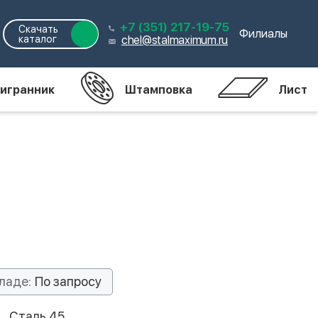
+7 (351) 217-19-75
Скачать
Филиалы
каталог
chel@stalmaximum.ru
игранник
Штамповка
Лист
ладе:
По запросу
Сталь 45