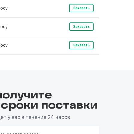
росу
Заказать
росу
Заказать
росу
Заказать
получите
 сроки поставки
т у вас в течение 24 часов