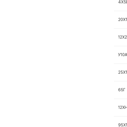
4Х5
20Х
12Х
У10
25Х
65Г
12Х
95Х