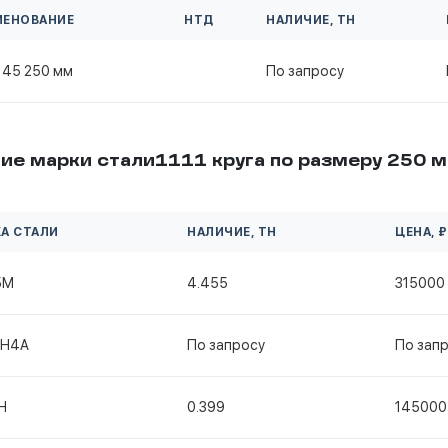
МЕНОВАНИЕ
НТД
НАЛИЧИЕ, ТН
 45 250 мм
По запросу
ие марки стали1111 круга по размеру 250 
А СТАЛИ
НАЛИЧИЕ, ТН
ЦЕНА, ₽
5М
4.455
315000
2Н4А
По запросу
По зап
Н
0.399
145000