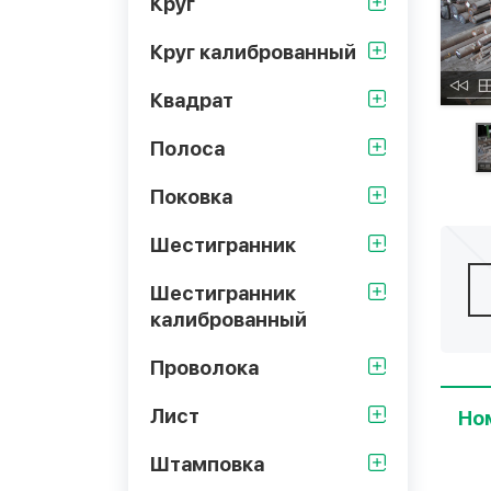
Круг
Круг калиброванный
Квадрат
Полоса
Поковка
Шестигранник
Шестигранник
калиброванный
Проволока
Лист
Но
Штамповка