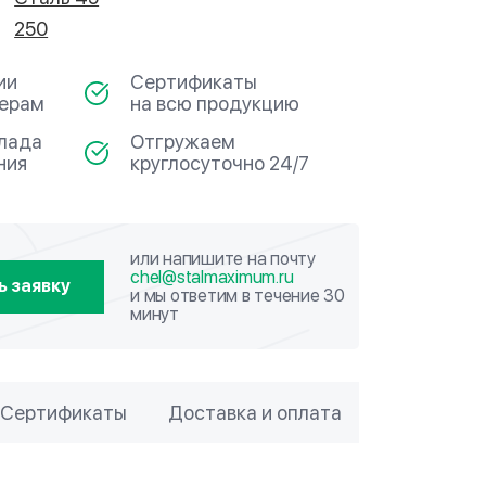
250
ии
Сертификаты
мерам
на всю продукцию
клада
Отгружаем
ния
круглосуточно 24/7
или напишите на почту
chel@stalmaximum.ru
ь заявку
и мы ответим в течение 30
минут
Сертификаты
Доставка и оплата