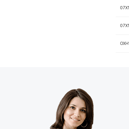
07Х
07Х
ОХН