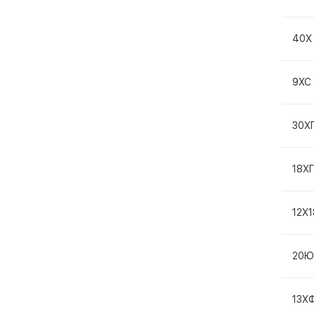
40Х
9ХС
30Х
18Х
12Х
20Ю
13Х