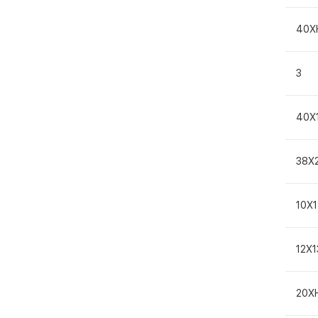
40Х
3
40Х
38Х
10Х
12Х1
20Х