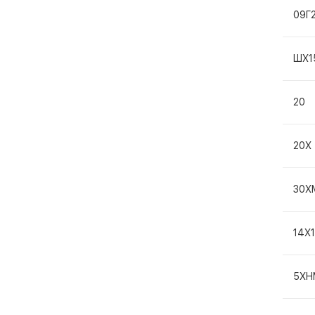
09Г
ШХ1
20
20Х
30Х
14Х
5ХН