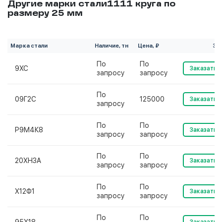
Другие марки стали1111 круга по
размеру 25 мм
Марка стали
Наличие, тн
Цена, ₽
За
По
По
9ХС
Заказать
запросу
запросу
По
09Г2С
125000
Заказать
запросу
По
По
Р9М4К8
Заказать
запросу
запросу
По
По
20ХН3А
Заказать
запросу
запросу
По
По
Х12Ф1
Заказать
запросу
запросу
По
По
Заказать