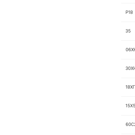
Р18
35
06Х
30Х
18Х
15Х
60С