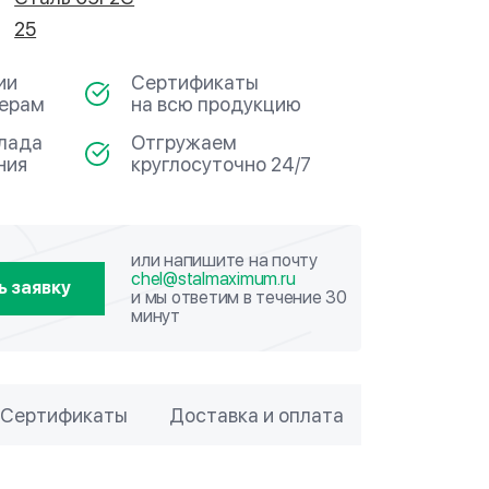
25
ии
Сертификаты
мерам
на всю продукцию
клада
Отгружаем
ния
круглосуточно 24/7
или напишите на почту
chel@stalmaximum.ru
ь заявку
и мы ответим в течение 30
минут
Сертификаты
Доставка и оплата