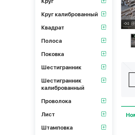
Круг
Круг калиброванный
Квадрат
Полоса
Поковка
Шестигранник
Шестигранник
калиброванный
Проволока
Лист
Но
Штамповка