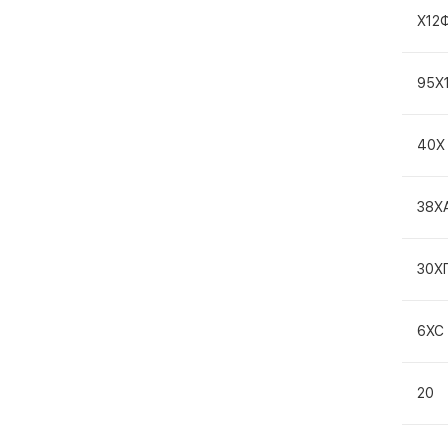
Х12
95Х
40Х
38Х
30Х
6ХС
20