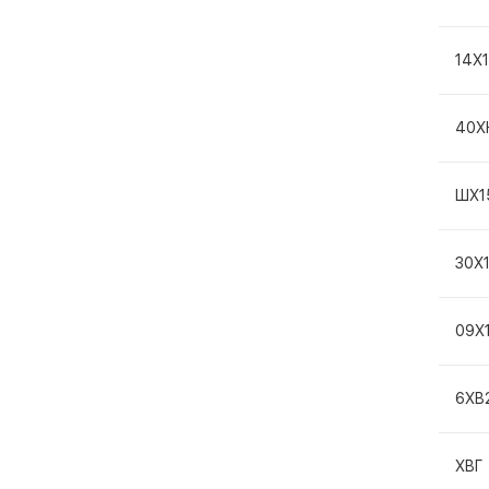
14Х
40Х
ШХ1
30Х
09Х
6ХВ
ХВГ