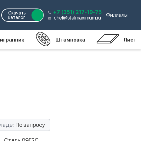
+7 (351) 217-19-75
Скачать
Филиалы
каталог
chel@stalmaximum.ru
игранник
Штамповка
Лист
ладе:
По запросу
Сталь 09Г2С