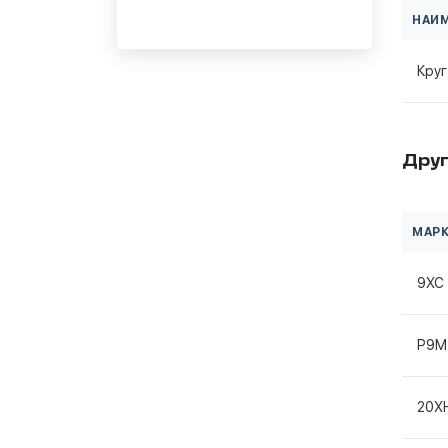
НАИ
Круг
Друг
МАРК
9ХС
Р9М
20Х