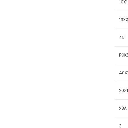
10Х
13Х
45
Р9К
40Х
20Х
У8А
3