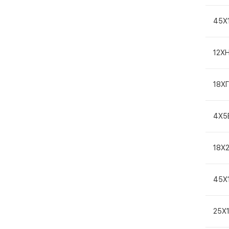
45Х
12Х
18Х
4Х5
18Х
45Х
25Х