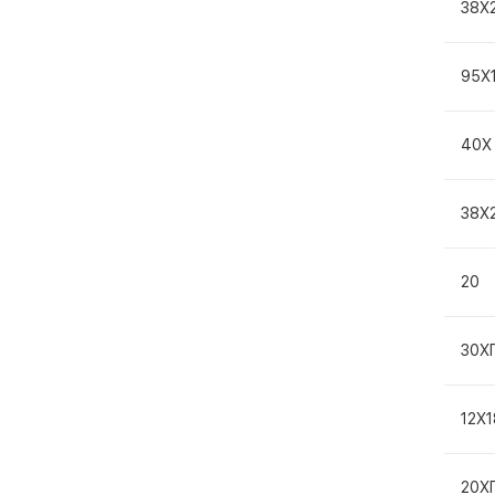
38Х
95Х
40Х
38Х
20
30Х
12Х
20Х