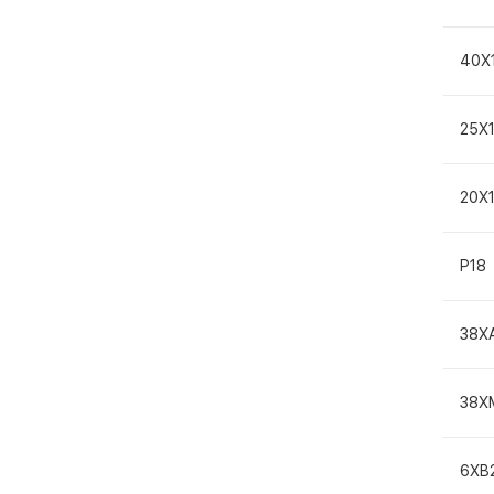
40Х
25Х
20Х
Р18
38Х
38Х
6ХВ