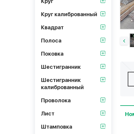
Круг
Круг калиброванный
Квадрат
Полоса
Поковка
Шестигранник
Шестигранник
калиброванный
Проволока
Лист
Но
Штамповка