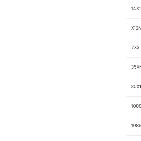
14Х
Х12
7Х3
35Х
30Х
108
108