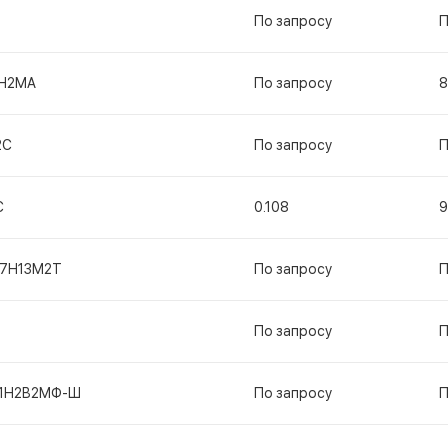
По запросу
П
Н2МА
По запросу
8
2С
По запросу
П
С
0.108
9
17Н13М2Т
По запросу
П
По запросу
П
11Н2В2МФ-Ш
По запросу
П