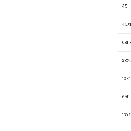
45
40Х
09Г
38Х
10Х
65Г
13Х