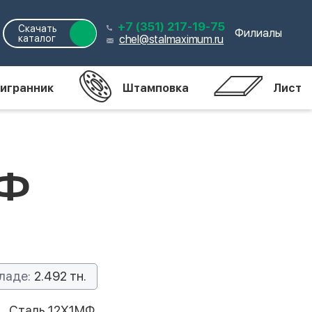
+7 (351) 217-19-75
Скачать
Филиалы
каталог
chel@stalmaximum.ru
игранник
Штамповка
Лист
МФ
ладе:
2.492 тн.
Сталь 12Х1МФ