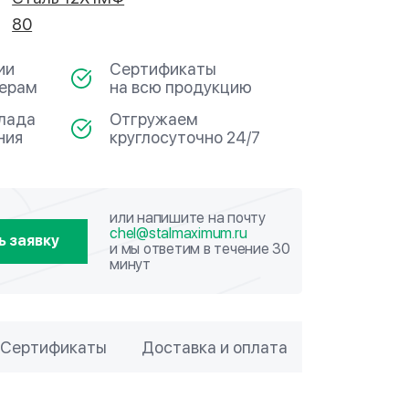
80
ии
Сертификаты
мерам
на всю продукцию
клада
Отгружаем
ния
круглосуточно 24/7
или напишите на почту
chel@stalmaximum.ru
ь заявку
и мы ответим в течение 30
минут
Сертификаты
Доставка и оплата