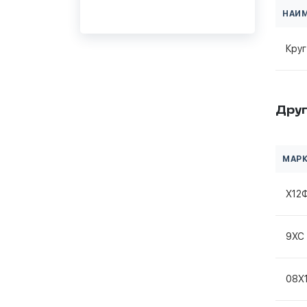
НАИ
Круг
Друг
МАРК
Х12
9ХС
08Х