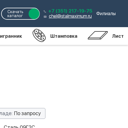
+7 (351) 217-19-75
Скачать
Филиалы
каталог
chel@stalmaximum.ru
игранник
Штамповка
Лист
ладе:
По запросу
Сталь 09Г2С