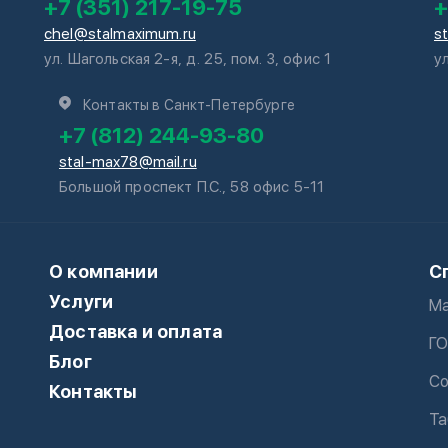
+7 (351) 217-19-75
+
chel@stalmaximum.ru
s
ул. Шагольская 2-я, д. 25, пом. 3, офис 1
у
Контакты в Санкт-Петербурге
+7 (812) 244-93-80
stal-max78@mail.ru
Большой проспект П.С., 58 офис 5-11
О компании
С
Услуги
Ма
Доставка и оплата
ГО
Блог
Со
Контакты
Та