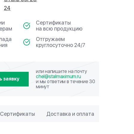
24
ии
Сертификаты
мерам
на всю продукцию
клада
Отгружаем
ния
круглосуточно 24/7
или напишите на почту
chel@stalmaximum.ru
ь заявку
и мы ответим в течение 30
минут
Сертификаты
Доставка и оплата