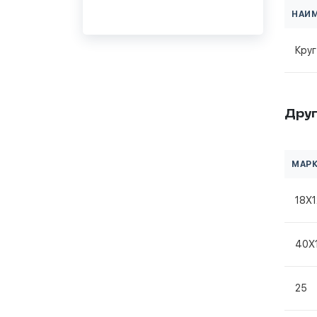
НАИ
Круг
Друг
МАРК
18Х
40Х
25