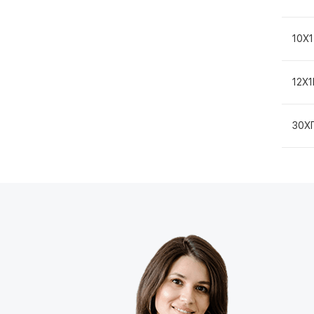
10Х
12Х
30Х