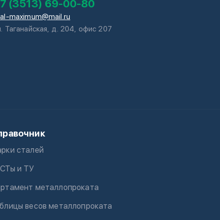
7 (3513) 69-00-80
tal-maximum@mail.ru
л. Таганайская, д. 204, офис 207
правочник
рки сталей
СТы и ТУ
ртамент металлопроката
блицы весов металлопроката