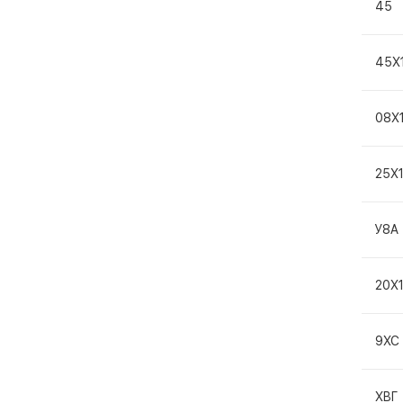
45
45Х
08Х
25Х
У8А
20Х
9ХС
ХВГ