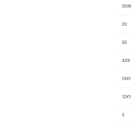
30Х
20
35
40Х
10Х
12Х
3