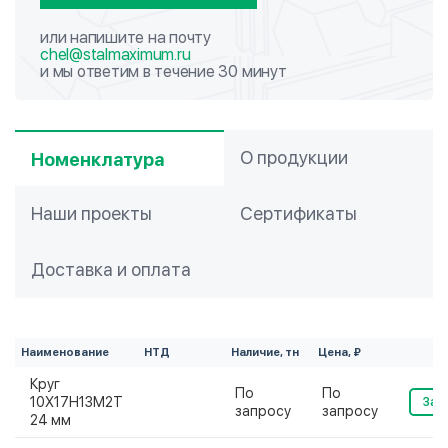
или напишите на почту
chel@stalmaximum.ru
и мы ответим в течение 30 минут
О продукции
Номенклатура
Наши проекты
Сертификаты
Доставка и оплата
Наименование
НТД
Наличие, тн
Цена, ₽
Круг
По
По
10Х17Н13М2Т
Зак
запросу
запросу
24 мм