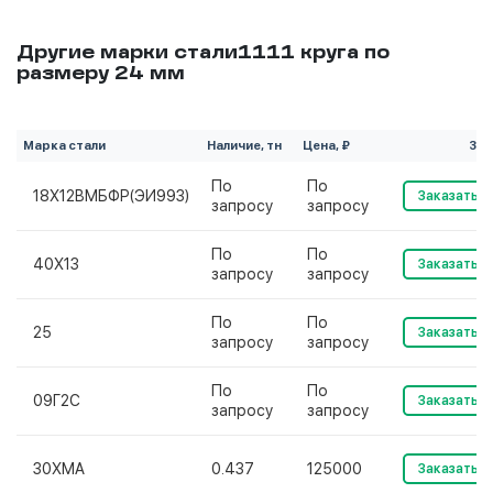
Другие марки стали1111 круга по
размеру 24 мм
Марка стали
Наличие, тн
Цена, ₽
Зак
По
По
18Х12ВМБФР(ЭИ993)
Заказать
запросу
запросу
По
По
40Х13
Заказать
запросу
запросу
По
По
25
Заказать
запросу
запросу
По
По
09Г2С
Заказать
запросу
запросу
30ХМА
0.437
125000
Заказать