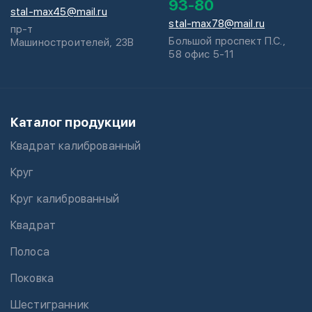
93-80
stal-max45@mail.ru
stal-max78@mail.ru
пр-т
Большой проспект П.С.,
Машиностроителей, 23В
58 офис 5-11
Каталог продукции
Квадрат калиброванный
Круг
Круг калиброванный
Квадрат
Полоса
Поковка
Шестигранник