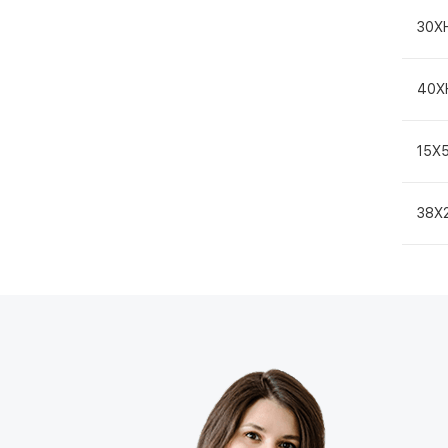
30Х
40Х
15Х
38Х