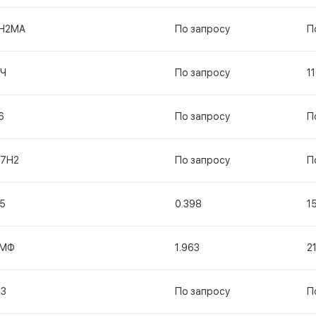
Н2МА
По запросу
П
Ч
По запросу
1
6
По запросу
П
17Н2
По запросу
П
5
0.398
1
1МФ
1.963
2
13
По запросу
П