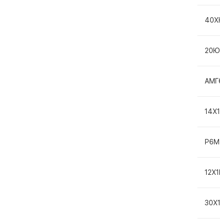
40Х
20Ю
АМГ
14Х
Р6М
12Х
30Х