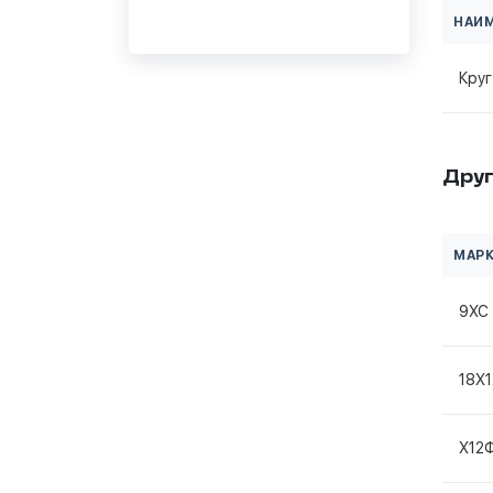
НАИ
Кру
Друг
МАРК
9ХС
18Х
Х12