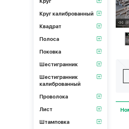
Круг
Круг калиброванный
Квадрат
Полоса
Поковка
Шестигранник
Шестигранник
калиброванный
Проволока
Лист
Но
Штамповка