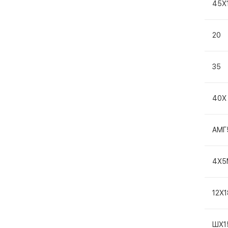
45Х
20
35
40Х
АМГ
4Х5
12Х
ШХ1