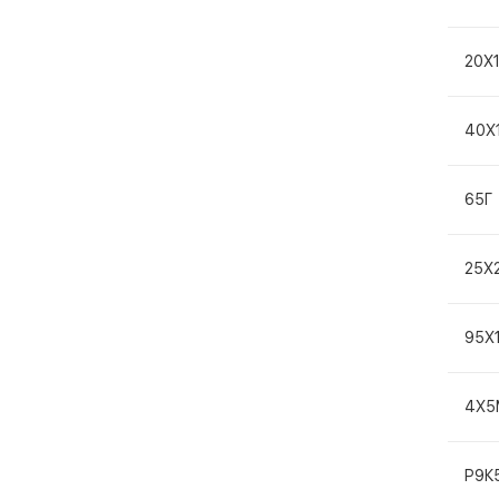
20Х
40Х
65Г
25Х
95Х
4Х5
Р9К