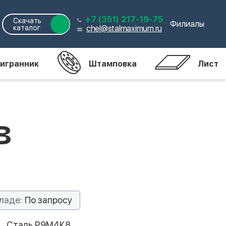
+7 (351) 217-19-75
Скачать
Филиалы
каталог
chel@stalmaximum.ru
игранник
Штамповка
Лист
8
ладе:
По запросу
Сталь Р9М4К8