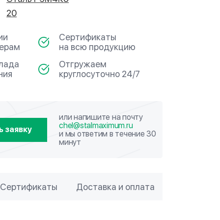
20
ии
Сертификаты
мерам
на всю продукцию
клада
Отгружаем
ния
круглосуточно 24/7
или напишите на почту
chel@stalmaximum.ru
ь заявку
и мы ответим в течение 30
минут
Сертификаты
Доставка и оплата