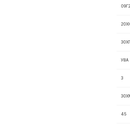
09Г
20Х
30Х
У8А
3
30Х
45