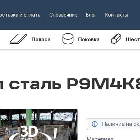
оставка и оплата
Справочник
Блог
Контакты
Полоса
Поковка
Шест
м сталь Р9М4К
Наличие на ск
Материал: