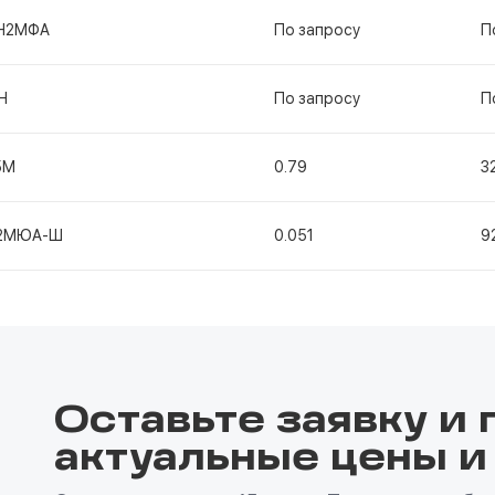
Н2МФА
По запросу
П
Н
По запросу
П
5М
0.79
3
2МЮА-Ш
0.051
9
Оставьте заявку и 
актуальные цены и