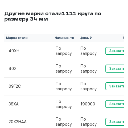
Другие марки стали1111 круга по
размеру 34 мм
Марка стали
Наличие, тн
Цена, ₽
За
По
По
40ХН
Заказать
запросу
запросу
По
По
40Х
Заказать
запросу
запросу
По
По
09Г2С
Заказать
запросу
запросу
По
38ХА
190000
Заказать
запросу
По
По
20Х2Н4А
Заказать
запросу
запросу