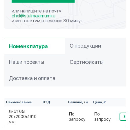
или напишите на почту
chel@stalmaximum.ru
и мы ответим в течение 30 минут
О продукции
Номенклатура
Наши проекты
Сертификаты
Доставка и оплата
Наименование
НТД
Наличие, тн
Цена, ₽
Лист 65Г
По
По
20х2000х1910
Зак
запросу
запросу
мм