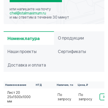
или напишите на почту
chel@stalmaximum.ru
и мы ответим в течение 30 минут
О продукции
Номенклатура
Наши проекты
Сертификаты
Доставка и оплата
Наименование
НТД
Наличие, тн
Цена, ₽
Лист 20
По
По
25х1500х1000
Зак
запросу
запросу
мм