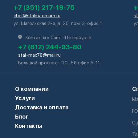
+7 (351) 217-19-75
+
chel@stalmaximum.ru
s
ул. Шагольская 2-я, д. 25, пом. 3, офис 1
у
Контакты в Санкт-Петербурге
+7 (812) 244-93-80
stal-max78@mail.ru
Большой проспект П.С., 58 офис 5-11
О компании
С
Услуги
Ма
Доставка и оплата
ГО
Блог
Со
Контакты
Та