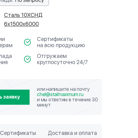
Сталь 10ХСНД
6х1500х6000
ии
Сертификаты
мерам
на всю продукцию
клада
Отгружаем
ния
круглосуточно 24/7
или напишите на почту
chel@stalmaximum.ru
ь заявку
и мы ответим в течение 30
минут
Сертификаты
Доставка и оплата