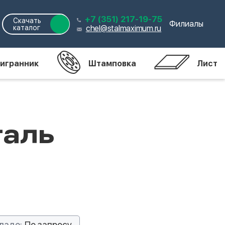
+7 (351) 217-19-75
Скачать
Филиалы
каталог
chel@stalmaximum.ru
игранник
Штамповка
Лист
таль
ладе:
По запросу