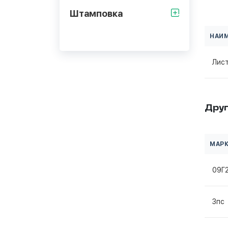
Штамповка
НАИ
Лис
Друг
МАРК
09Г
3пс