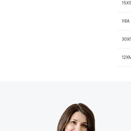
15Х
У8А
30Х
12Х