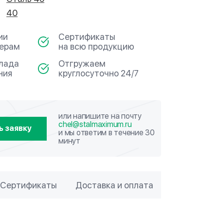
40
ии
Сертификаты
мерам
на всю продукцию
клада
Отгружаем
ния
круглосуточно 24/7
или напишите на почту
chel@stalmaximum.ru
ь заявку
и мы ответим в течение 30
минут
Сертификаты
Доставка и оплата