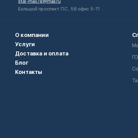
stal-max78@mail.ru
Большой проспект П.С., 58 офис 5-11
О компании
С
Услуги
Ма
Доставка и оплата
ГО
Блог
Со
Контакты
Та