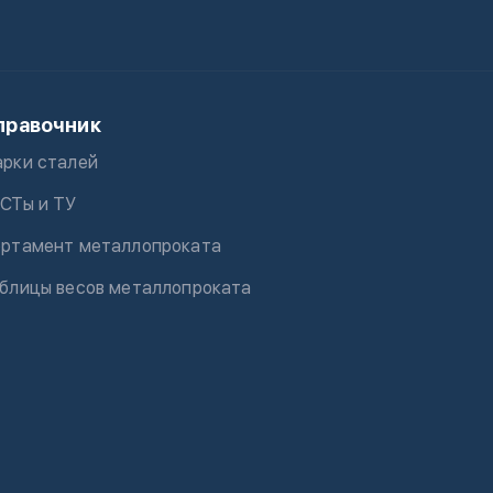
правочник
рки сталей
СТы и ТУ
ртамент металлопроката
блицы весов металлопроката