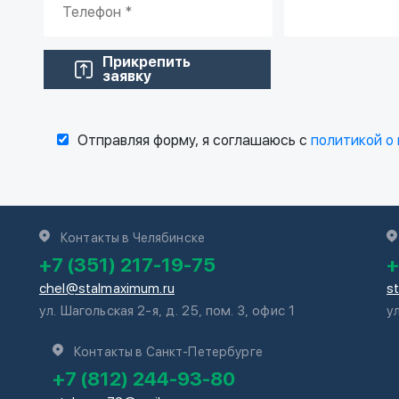
Прикрепить
заявку
Отправляя форму, я соглашаюсь с
политикой о
Контакты в Челябинске
+7 (351) 217-19-75
+
chel@stalmaximum.ru
s
ул. Шагольская 2-я, д. 25, пом. 3, офис 1
у
Контакты в Санкт-Петербурге
+7 (812) 244-93-80