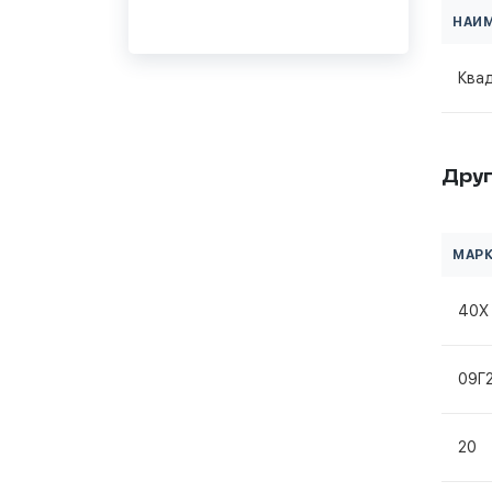
НАИ
Ква
Друг
МАРК
40Х
09Г
20