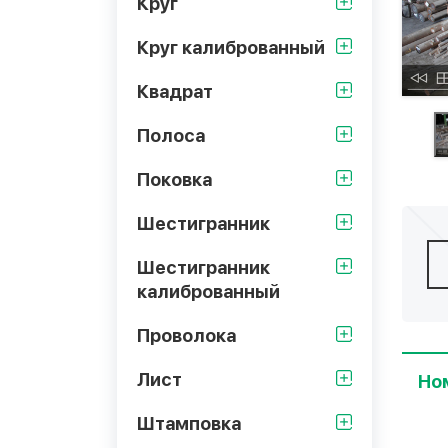
Круг
Круг калиброванный
Квадрат
Полоса
Поковка
Шестигранник
Шестигранник
калиброванный
Проволока
Лист
Но
Штамповка