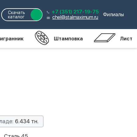
+7 (351) 217-19-75
Скачать
Филиалы
каталог
chel@stalmaximum.ru
игранник
Штамповка
Лист
ладе:
6.434 тн.
Сталь 45