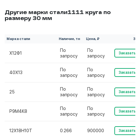
Другие марки стали1111 круга по
размеру 30 мм
Марка стали
Наличие, тн
Цена, ₽
Зак
По
По
Х12Ф1
Заказать
запросу
запросу
По
По
40Х13
Заказать
запросу
запросу
По
По
25
Заказать
запросу
запросу
По
По
Р9М4К8
Заказать
запросу
запросу
12Х18Н10Т
0.266
900000
Заказать