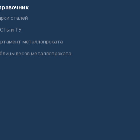
правочник
рки сталей
СТы и ТУ
ртамент металлопроката
блицы весов металлопроката