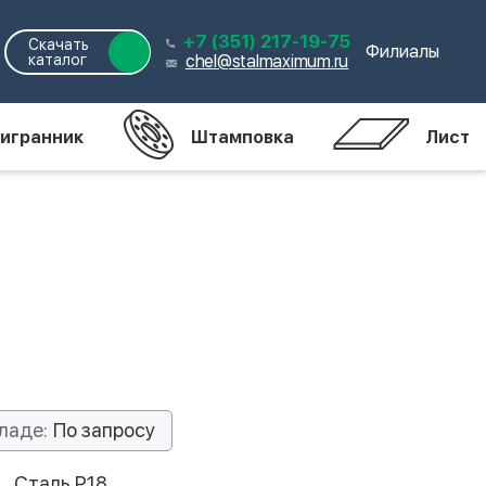
+7 (351) 217-19-75
Скачать
Филиалы
каталог
chel@stalmaximum.ru
игранник
Штамповка
Лист
ладе:
По запросу
Сталь Р18