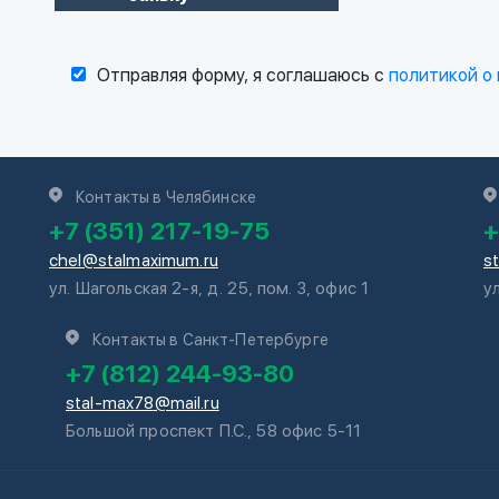
Отправляя форму, я соглашаюсь с
политикой о
Контакты в Челябинске
+7 (351) 217-19-75
+
chel@stalmaximum.ru
s
ул. Шагольская 2-я, д. 25, пом. 3, офис 1
у
Контакты в Санкт-Петербурге
+7 (812) 244-93-80
stal-max78@mail.ru
Большой проспект П.С., 58 офис 5-11