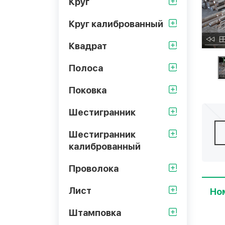
Круг
Круг калиброванный
Квадрат
Полоса
Поковка
Шестигранник
Шестигранник
калиброванный
Проволока
Лист
Но
Штамповка