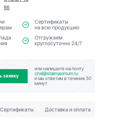
55
ии
Сертификаты
мерам
на всю продукцию
клада
Отгружаем
ния
круглосуточно 24/7
или напишите на почту
chel@stalmaximum.ru
ь заявку
и мы ответим в течение 30
минут
Сертификаты
Доставка и оплата