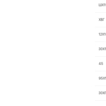
ШХ1
ХВГ
12Х
30Х
45
95Х
30Х