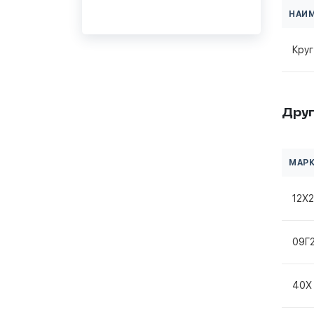
НАИ
Круг
Друг
МАРК
12Х
09Г
40Х