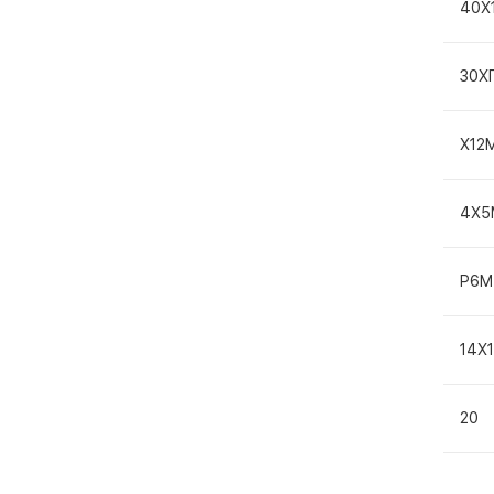
40Х
30Х
Х12
4Х5
Р6М
14Х
20