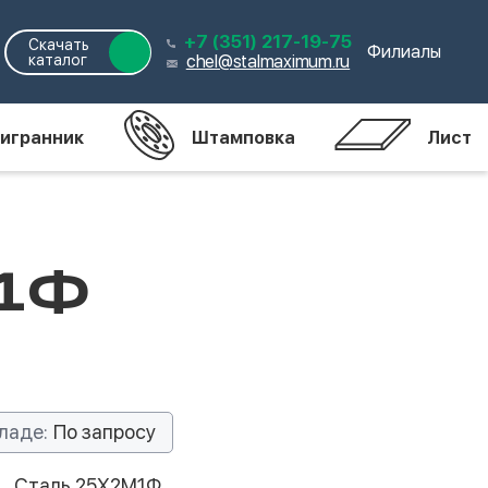
+7 (351) 217-19-75
Скачать
Филиалы
каталог
chel@stalmaximum.ru
игранник
Штамповка
Лист
М1Ф
ладе:
По запросу
Сталь 25Х2М1Ф