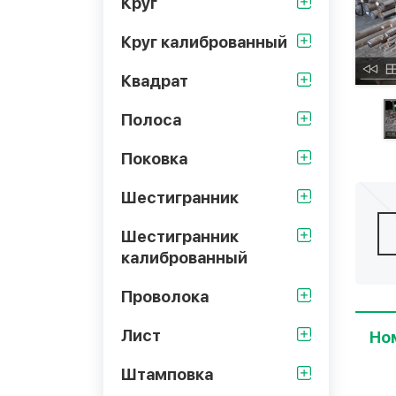
Круг
Круг калиброванный
Квадрат
Полоса
Поковка
Шестигранник
Шестигранник
калиброванный
Проволока
Лист
Но
Штамповка