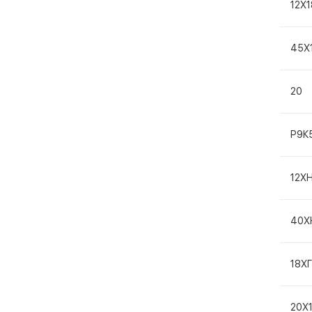
12Х
45Х
20
Р9К
12Х
40Х
18Х
20Х