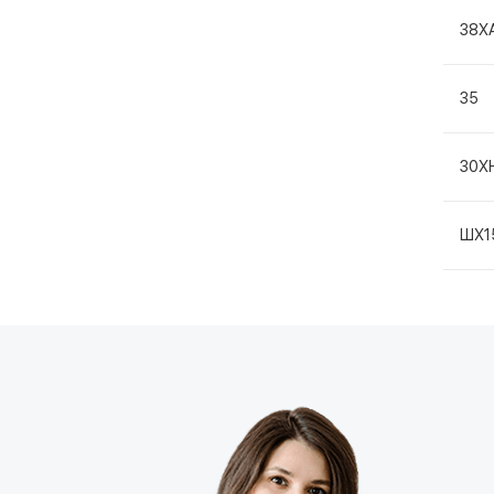
38Х
35
30Х
ШХ1