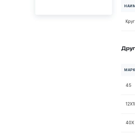
НАИ
Кру
Друг
МАРК
45
12Х
40Х