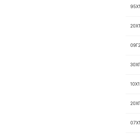
95Х
20Х
09Г
30Х
10Х
20Х
07Х