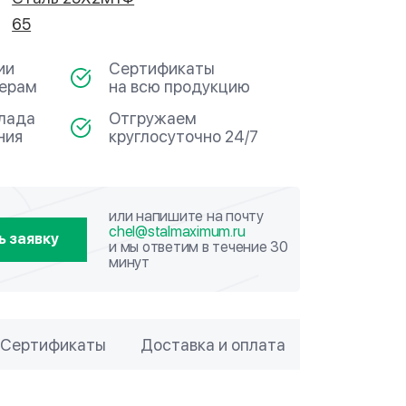
65
ии
Сертификаты
мерам
на всю продукцию
клада
Отгружаем
ния
круглосуточно 24/7
или напишите на почту
chel@stalmaximum.ru
ь заявку
и мы ответим в течение 30
минут
Сертификаты
Доставка и оплата