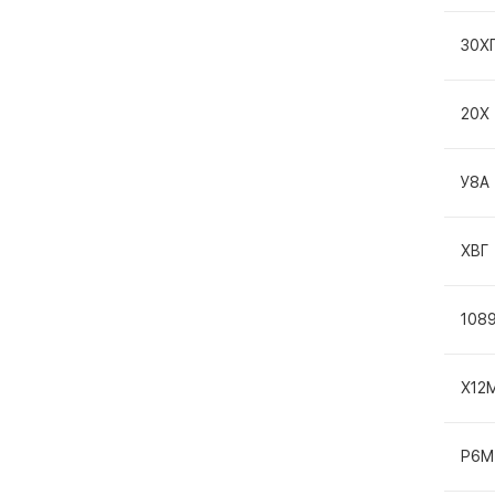
30Х
20Х
У8А
ХВГ
108
Х12
Р6М