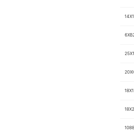
14Х
6ХВ
25Х
20Х
18Х
18Х
108