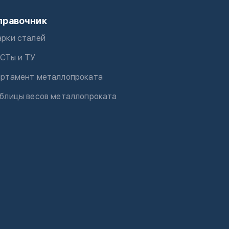
правочник
рки сталей
СТы и ТУ
ртамент металлопроката
блицы весов металлопроката