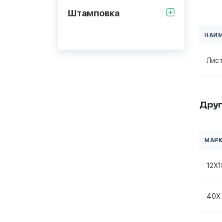
Штамповка
НАИ
Лис
Друг
МАРК
12Х
40Х