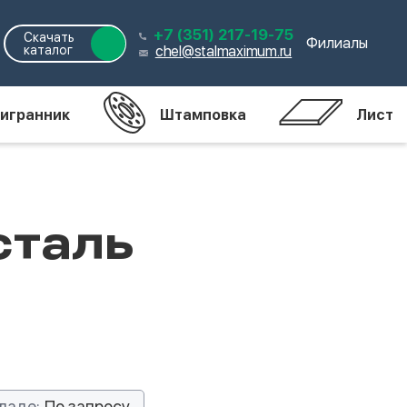
+7 (351) 217-19-75
Скачать
Филиалы
каталог
chel@stalmaximum.ru
игранник
Штамповка
Лист
сталь
ладе:
По запросу