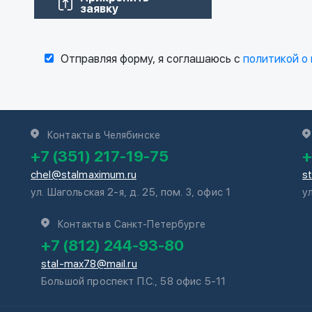
заявку
Отправляя форму, я соглашаюсь с
политикой о
Контакты в Челябинске
+7 (351) 217-19-75
+
chel@stalmaximum.ru
s
ул. Шагольская 2-я, д. 25, пом. 3, офис 1
у
Контакты в Санкт-Петербурге
+7 (812) 244-93-80
stal-max78@mail.ru
Большой проспект П.С., 58 офис 5-11