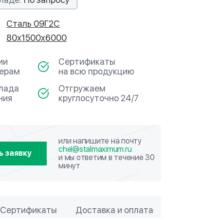
Сталь 09Г2С
80х1500х6000
ии
Сертификаты
мерам
на всю продукцию
клада
Отгружаем
ния
круглосуточно 24/7
или напишите на почту
chel@stalmaximum.ru
ь заявку
и мы ответим в течение 30
минут
Сертификаты
Доставка и оплата