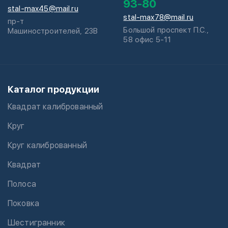
93-80
stal-max45@mail.ru
stal-max78@mail.ru
пр-т
Большой проспект П.С.,
Машиностроителей, 23В
58 офис 5-11
Каталог продукции
Квадрат калиброванный
Круг
Круг калиброванный
Квадрат
Полоса
Поковка
Шестигранник