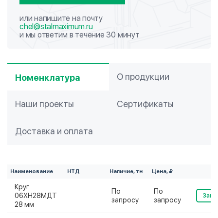
или напишите на почту
chel@stalmaximum.ru
и мы ответим в течение 30 минут
О продукции
Номенклатура
Наши проекты
Сертификаты
Доставка и оплата
Наименование
НТД
Наличие, тн
Цена, ₽
Круг
По
По
06ХН28МДТ
Зака
запросу
запросу
28 мм